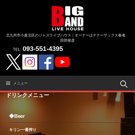
コ
ン
テ
ン
ツ
北九州市小倉北区のジャズライブハウス｜オーナーはテナーサックス奏者、
へ
田部俊彦
ス
093-551-4395
キ
TEL:
ッ
プ
検
メニュー
ドリンクメニュー
索:
◆Beer
キリン一番搾り