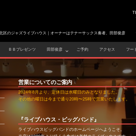
T
北区のジャズライブハウス｜オーナーはテナーサックス奏者、田部俊彦
ＢＢプレゼンツ
田部俊彦
ご予約
アクセス
フー
営業についてのご案内
2024年8月より、定休日は水曜日のみとなりました。
その他の曜日は今まで通り20時〜25時で営業いたします。
『ライブハウス・ビッグバンド』
ライブハウスビッグバンドのホームページへようこそ。