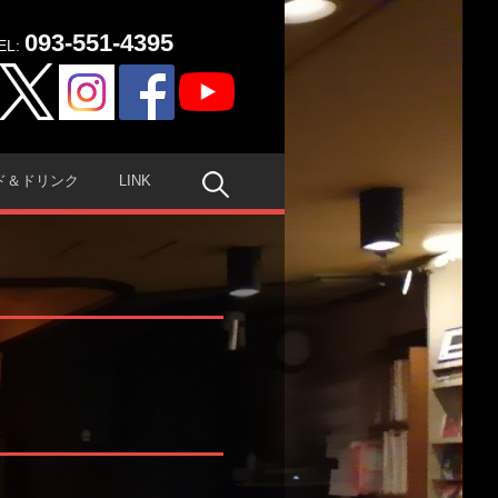
093-551-4395
EL:
検
ド＆ドリンク
LINK
索: