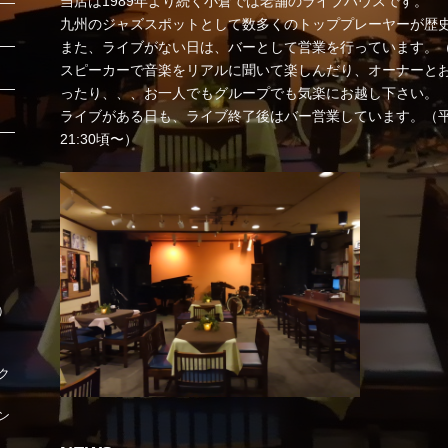
当店は1989年より続く小倉では老舗のライブハウスです。
九州のジャズスポットとして数多くのトッププレーヤーが歴
また、ライブがない日は、バーとして営業を行っています。（
スピーカーで音楽をリアルに聞いて楽しんだり、オーナーと
ったり、、、お一人でもグループでも気楽にお越し下さい。
ライブがある日も、ライブ終了後はバー営業しています。（平日
21:30頃〜）
時）
ク
ン