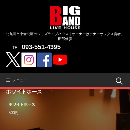
コ
ン
テ
ン
ツ
北九州市小倉北区のジャズライブハウス｜オーナーはテナーサックス奏者、
へ
田部俊彦
ス
093-551-4395
キ
TEL:
ッ
プ
検
メニュー
ホワイトホース
索:
ホワイトホース
500円