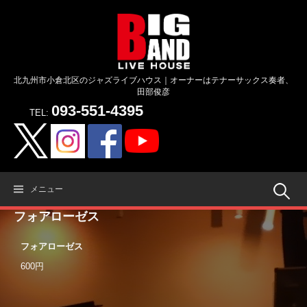
コ
ン
テ
ン
ツ
北九州市小倉北区のジャズライブハウス｜オーナーはテナーサックス奏者、
へ
田部俊彦
ス
093-551-4395
キ
TEL:
ッ
プ
検
メニュー
フォアローゼス
索:
フォアローゼス
600円