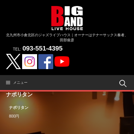
コ
ン
テ
ン
ツ
北九州市小倉北区のジャズライブハウス｜オーナーはテナーサックス奏者、
へ
田部俊彦
ス
093-551-4395
キ
TEL:
ッ
プ
検
メニュー
ナポリタン
索:
ナポリタン
800円