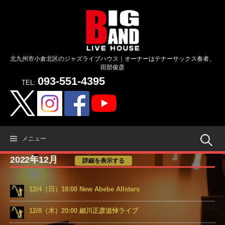
コ
ン
テ
ン
ツ
北九州市小倉北区のジャズライブハウス｜オーナーはテナーサックス奏者、
へ
田部俊彦
ス
093-551-4395
キ
TEL:
ッ
プ
検
メニュー
2022年12月
詳細を表示する
索:
12/4（日）18:00 New Abebe Allstars
12/8（木）20:00 細川正彦追悼ライブ