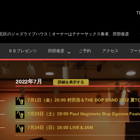
T
北区のジャズライブハウス｜オーナーはテナーサックス奏者、田部俊彦
ＢＢプレゼンツ
田部俊彦
ご予約
アクセス
フー
2022年7月
詳細を表示する
7月1日（金）20:00 村田浩＆THE BOP BAND 2022 夏T
7月23日（土）19:00 Paul Hagimoto Bop Egoism Fea
7月24日（日）16:00 LIVE＆JAM