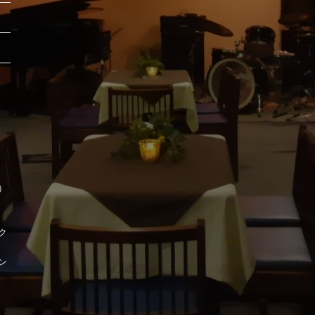
時）
ク
ン