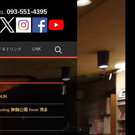
093-551-4395
EL:
検
ド＆ドリンク
LINK
索:
OUR
turing 舞鶴公園 from 博多