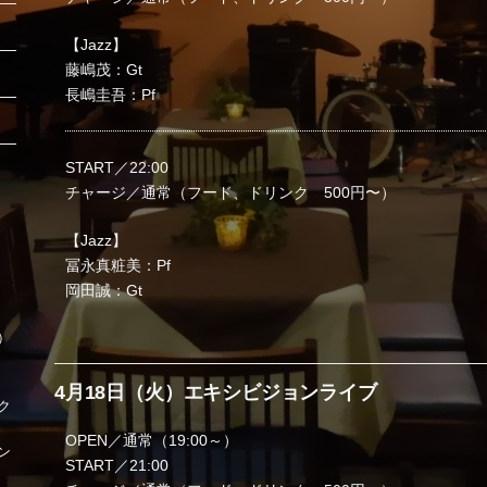
【Jazz】
藤嶋茂：Gt
長嶋圭吾：Pf
START／22:00
チャージ／通常（フード、ドリンク 500円〜）
【Jazz】
冨永真粧美：Pf
岡田誠：Gt
時）
4月18日（火）エキシビジョンライブ
ク
OPEN／通常（19:00～）
ン
START／21:00