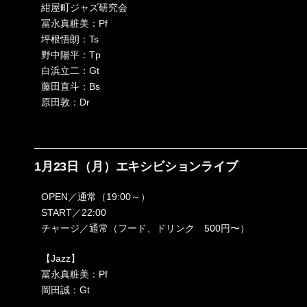
紺屋町ジャズ研究会
冨永真粧美：Pf
坪根悟朗：Ts
野中陽平：Tp
白浜立二：Gt
藤田直斗：Bs
原田敦：Dr
1月23日（月）エキシビションライブ
OPEN／通常（19:00～）
START／22:00
チャージ／通常（フード、ドリンク 500円〜）
【Jazz】
冨永真粧美：Pf
岡田誠：Gt