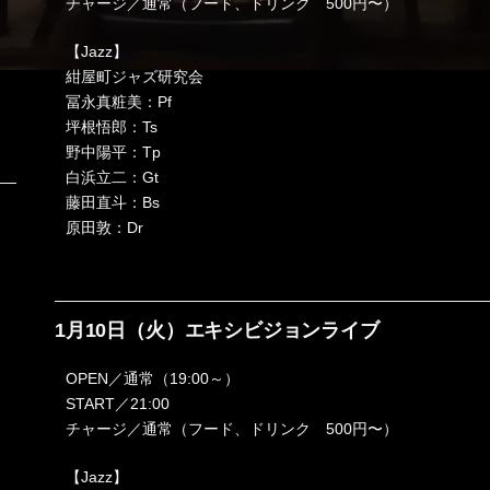
チャージ／通常（フード、ドリンク 500円〜）
【Jazz】
紺屋町ジャズ研究会
冨永真粧美：Pf
坪根悟郎：Ts
野中陽平：Tp
白浜立二：Gt
藤田直斗：Bs
原田敦：Dr
1月10日（火）エキシビジョンライブ
OPEN／通常（19:00～）
START／21:00
チャージ／通常（フード、ドリンク 500円〜）
【Jazz】