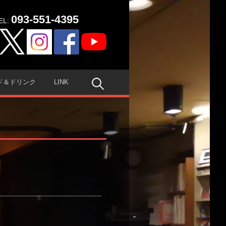
093-551-4395
EL:
検
ド＆ドリンク
LINK
索: