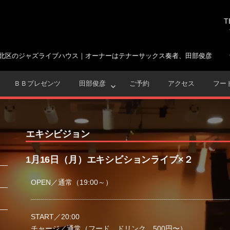
T
北区のジャズライブハウス｜オーナーはテナーサックス奏者、田部俊彦
ＢＢプレゼンツ
田部俊彦
ご予約
アクセス
フー
エキシビジョン
1月16日（月）エキシビションライブ×２
OPEN／通常（19:00～）
START／20:00
チャージ／通常（フード、ドリンク 500円〜）