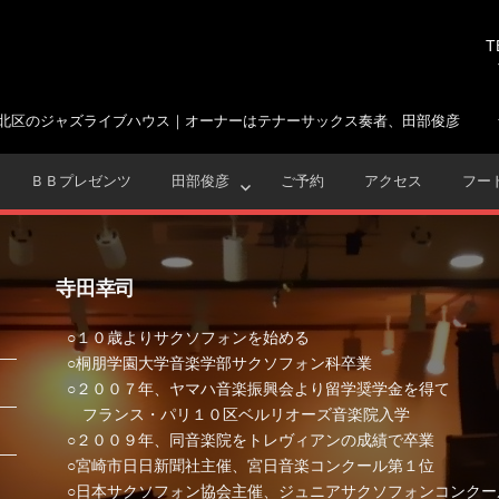
T
北区のジャズライブハウス｜オーナーはテナーサックス奏者、田部俊彦
ＢＢプレゼンツ
田部俊彦
ご予約
アクセス
フー
寺田幸司
○１０歳よりサクソフォンを始める
○桐朋学園大学音楽学部サクソフォン科卒業
○２００７年、ヤマハ音楽振興会より留学奨学金を得て
フランス・パリ１０区ベルリオーズ音楽院入学
○２００９年、同音楽院をトレヴィアンの成績で卒業
○宮崎市日日新聞社主催、宮日音楽コンクール第１位
○日本サクソフォン協会主催、ジュニアサクソフォンコンクー