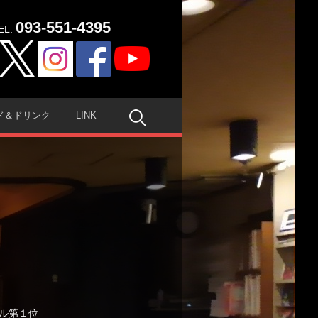
093-551-4395
EL:
検
ド＆ドリンク
LINK
索:
ル第１位