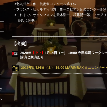
○北九州市主催、芸術祭コンクール第１位
○フランス・ピカルディ地方、ヨーロピアン音楽コンクール第
○これまでにサクソフォンを荒木浩一、武藤賢一郎、ファブリ
各氏に師事
【出演】
2020年
【中止】
3月14日（土） 19:00 寺田幸司ワー
講演と実演あり
2019年8月24日（土） 19:00 MARIMBAX ミニコンサー
時）
ク
ン