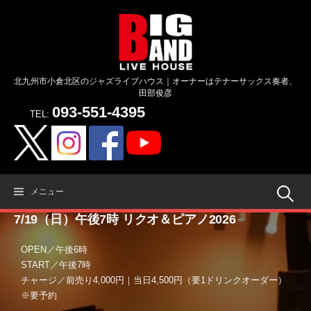
コ
ン
テ
ン
ツ
北九州市小倉北区のジャズライブハウス｜オーナーはテナーサックス奏者、
へ
田部俊彦
ス
093-551-4395
キ
TEL:
ッ
プ
検
メニュー
7/19（日）午後7時 リクオ＆ピアノ2026
索:
OPEN／午後6時
START／午後7時
チャージ／前売り4,000円｜当日4,500円（要1ドリンクオーダー）
※要予約