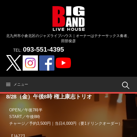
コ
ン
テ
ン
ツ
北九州市小倉北区のジャズライブハウス｜オーナーはテナーサックス奏者、
へ
田部俊彦
ス
093-551-4395
キ
TEL:
ッ
プ
検
メニュー
8/28（金）午後8時 権上康志トリオ
索:
OPEN／午後7時半
START／午後8時
チャージ／予約3,500円｜当日4,000円（要1ドリンクオーダー）
【JAZZ】