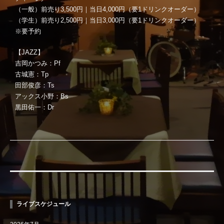
（一般）前売り3,500円｜当日4,000円（要1ドリンクオーダー）
（学生）前売り2,500円｜当日3,000円（要1ドリンクオーダー）
※要予約
【JAZZ】
吉岡かつみ：Pf
古城憲：Tp
田部俊彦：Ts
アックス小野：Bs
黒田佑一：Dr
ライブスケジュール