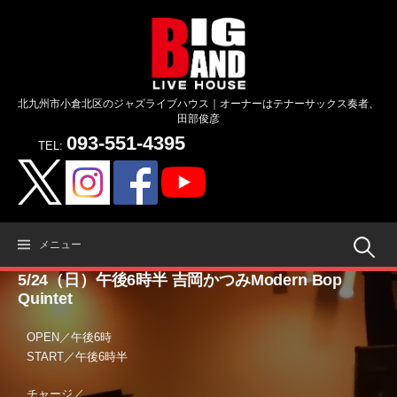
コ
ン
テ
ン
ツ
北九州市小倉北区のジャズライブハウス｜オーナーはテナーサックス奏者、
へ
田部俊彦
ス
093-551-4395
キ
TEL:
ッ
プ
検
メニュー
5/24（日）午後6時半 吉岡かつみModern Bop
索:
Quintet
OPEN／午後6時
START／午後6時半
チャージ／