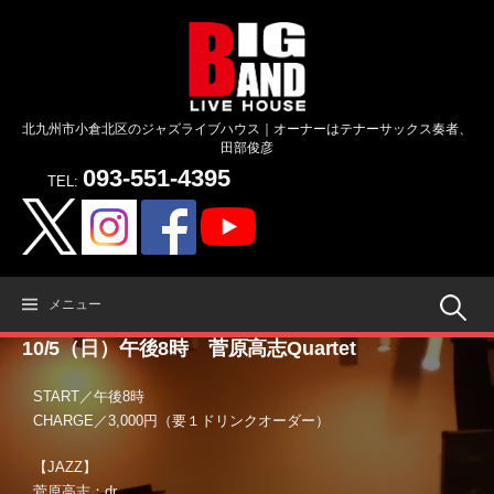
コ
ン
テ
ン
ツ
北九州市小倉北区のジャズライブハウス｜オーナーはテナーサックス奏者、
へ
田部俊彦
ス
093-551-4395
キ
TEL:
ッ
プ
検
メニュー
10/5（日）午後8時 菅原高志Quartet
索:
START／午後8時
CHARGE／3,000円（要１ドリンクオーダー）
【JAZZ】
菅原高志：dr