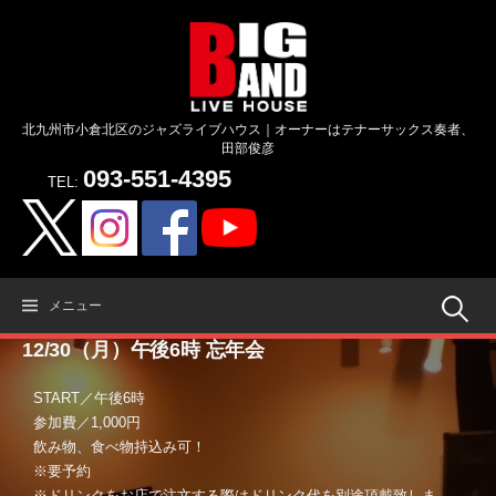
コ
ン
テ
ン
ツ
北九州市小倉北区のジャズライブハウス｜オーナーはテナーサックス奏者、
へ
田部俊彦
ス
093-551-4395
キ
TEL:
ッ
プ
検
メニュー
12/30（月）午後6時 忘年会
索:
START／午後6時
参加費／1,000円
飲み物、食べ物持込み可！
※要予約
※ドリンクをお店で注文する際はドリンク代を別途頂戴致しま