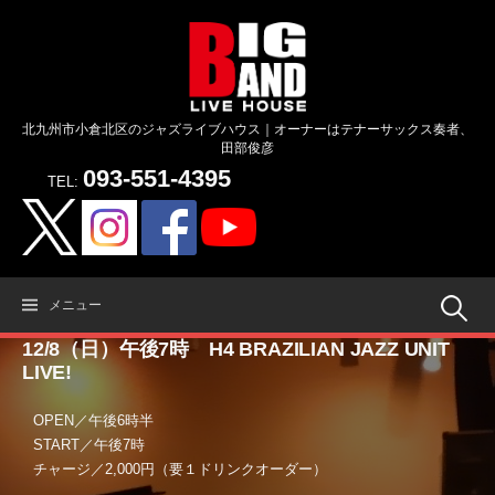
コ
ン
テ
ン
ツ
北九州市小倉北区のジャズライブハウス｜オーナーはテナーサックス奏者、
へ
田部俊彦
ス
093-551-4395
キ
TEL:
ッ
プ
検
メニュー
12/8（日）午後7時 H4 BRAZILIAN JAZZ UNIT
索:
LIVE!
OPEN／午後6時半
START／午後7時
チャージ／2,000円（要１ドリンクオーダー）