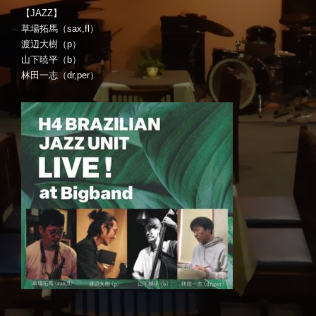
【JAZZ】
草場拓馬（sax,fl）
渡辺大樹（p）
山下暁平（b）
林田一志（dr,per）