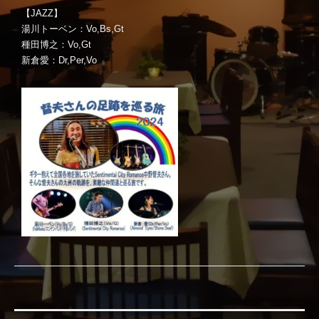
【JAZZ】
湯川トーベン：Vo,Bs,Gt
種田博之：Vo,Gt
新倉愛：Dr,Per,Vo