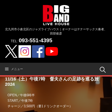
コ
ン
テ
ン
ツ
北九州市小倉北区のジャズライブハウス｜オーナーはテナーサックス奏者、
へ
田部俊彦
ス
093-551-4395
キ
TEL:
ッ
プ
検
メニュー
11/16（土）午後7時 督夫さんの足跡を巡る旅
索:
2024
OPEN／午後6時半
START／午後7時
チャージ／3,500円（要1ドリンクオーダー）