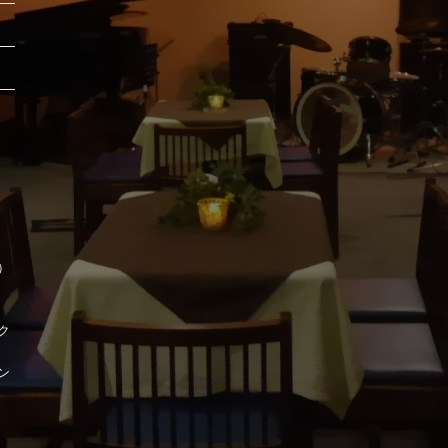
時）
ク
ン