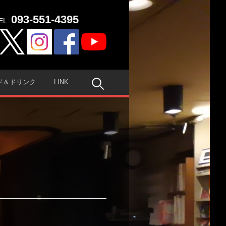
093-551-4395
EL:
検
ド＆ドリンク
LINK
索: