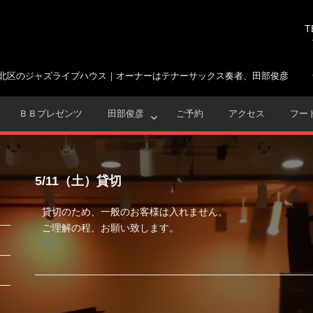
T
北区のジャズライブハウス｜オーナーはテナーサックス奏者、田部俊彦
ＢＢプレゼンツ
田部俊彦
ご予約
アクセス
フー
5/11（土）貸切
貸切のため、一般のお客様は入れません。
ご理解の程、お願い致します。