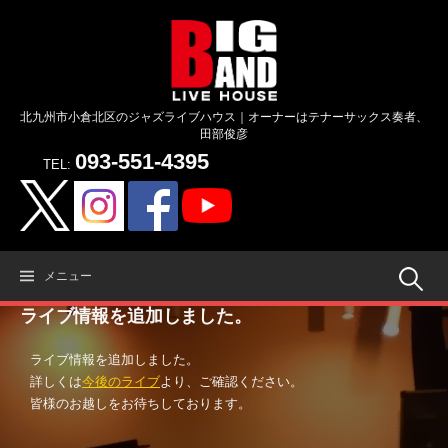
コ
ン
テ
ン
ツ
北九州市小倉北区のジャズライブハウス｜オーナーはテナーサックス奏者、
へ
田部俊彦
ス
093-551-4395
キ
TEL:
ッ
プ
検
メニュー
ライブ情報を追加しました。
索:
ライブ情報を追加しました。
詳しくは
今後のライブ
より、ご確認ください。
皆様のお越しをお待ちしております。