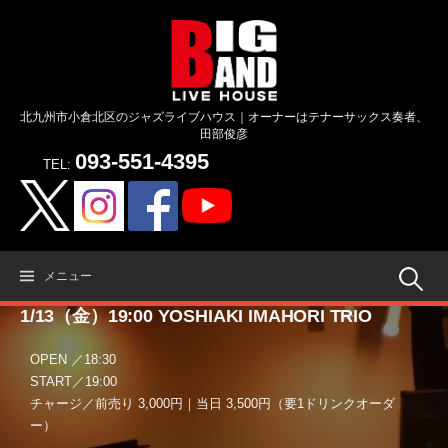
コ
ン
テ
ン
ツ
北九州市小倉北区のジャズライブハウス｜オーナーはテナーサックス奏者、
へ
田部俊彦
ス
093-551-4395
キ
TEL:
ッ
プ
検
メニュー
1/13（金）19:00 YOSHIAKI IMAHORI TRIO
索:
OPEN ／18:30
START／19:00
チャージ／前売り 3,000円｜当日 3,500円（要1ドリンクオーダ
ー）