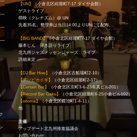
【UN】
（小倉北区紺屋町7-17 ダイヤ会館）
ゲストライブ
萌映（クレナズム）@ UN
先着35名。整理券は当日14:00よりUNにて配布。
【BIG BAND】
（小倉北区紺屋町7-17 ダイヤ会館）
藤本じん 弾き語りライブ
北九州ジャズメッセンジャーズ ライブ
詳細未定
【DJ Bar Hive】
（小倉北区古船場町2-10）
【アソビカイギ】
（小倉北区紺屋町2-17）
【Certain Bar】
（小倉北区京町3-6-23有真ビル201）
【Record Bar Gaku】
（小倉北区紺屋町6-25小倉ビル102）
時）
【oitoma】
（小倉北区鍛冶町1-4-11）
他
ク
主催
ン
アップデート北九州推進協議会
お問い合わせ