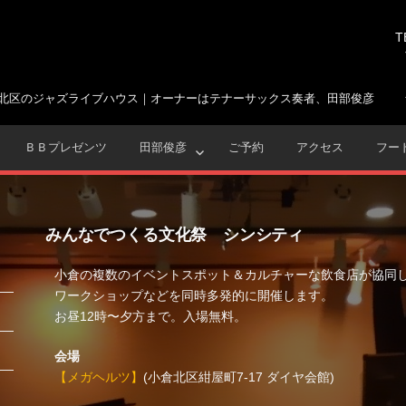
T
北区のジャズライブハウス｜オーナーはテナーサックス奏者、田部俊彦
ＢＢプレゼンツ
田部俊彦
ご予約
アクセス
フー
みんなでつくる文化祭 シンシティ
小倉の複数のイベントスポット＆カルチャーな飲食店が協同
ワークショップなどを同時多発的に開催します。
お昼12時〜夕方まで。入場無料。
会場
【メガヘルツ】
(小倉北区紺屋町7-17 ダイヤ会館)