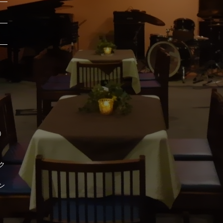
時）
ク
ン