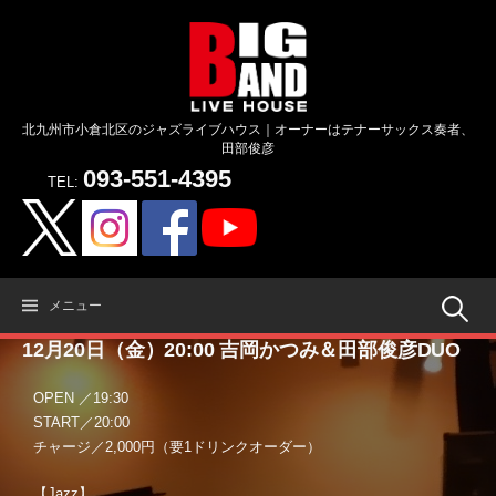
コ
ン
テ
ン
ツ
北九州市小倉北区のジャズライブハウス｜オーナーはテナーサックス奏者、
へ
田部俊彦
ス
093-551-4395
キ
TEL:
ッ
プ
検
メニュー
12月20日（金）20:00 吉岡かつみ＆田部俊彦DUO
索:
OPEN ／19:30
START／20:00
チャージ／2,000円（要1ドリンクオーダー）
【Jazz】