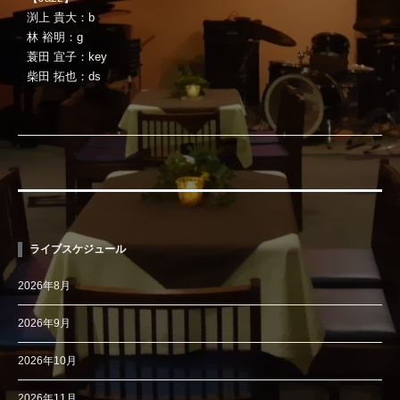
渕上 貴大：b
林 裕明：g
蓑田 宜子：key
柴田 拓也：ds
ライブスケジュール
2026年8月
2026年9月
2026年10月
2026年11月