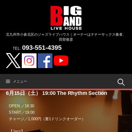
コ
ン
テ
ン
ツ
北九州市小倉北区のジャズライブハウス｜オーナーはテナーサックス奏者、
へ
田部俊彦
ス
093-551-4395
キ
TEL:
ッ
プ
検
メニュー
6月15日（土） 19:00 The Rhythm Section
索:
OPEN ／18:30
START／19:00
チャージ／1,000円（要1ドリンクオーダー）
【Jazz】