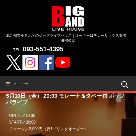
コ
ン
テ
ン
ツ
北九州市小倉北区のジャズライブハウス｜オーナーはテナーサックス奏者、
へ
田部俊彦
ス
093-551-4395
キ
TEL:
ッ
プ
検
メニュー
5月10日（金） 20:00 モレーナ＆タベーロ ボサノ
索:
バライブ
OPEN ／19:30
START／20:00
チャージ／2,000円（要1ドリンクオーダー）