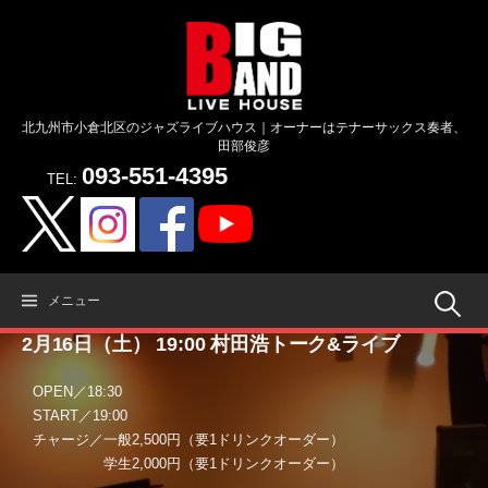
コ
ン
テ
ン
ツ
北九州市小倉北区のジャズライブハウス｜オーナーはテナーサックス奏者、
へ
田部俊彦
ス
093-551-4395
キ
TEL:
ッ
プ
検
メニュー
2月16日（土） 19:00 村田浩トーク&ライブ
索:
OPEN／18:30
START／19:00
チャージ／一般2,500円（要1ドリンクオーダー）
学生2,000円（要1ドリンクオーダー）