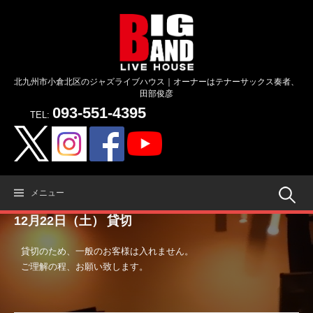
コ
ン
テ
ン
ツ
北九州市小倉北区のジャズライブハウス｜オーナーはテナーサックス奏者、
へ
田部俊彦
ス
093-551-4395
キ
TEL:
ッ
プ
検
メニュー
12月22日（土） 貸切
索:
貸切のため、一般のお客様は入れません。
ご理解の程、お願い致します。