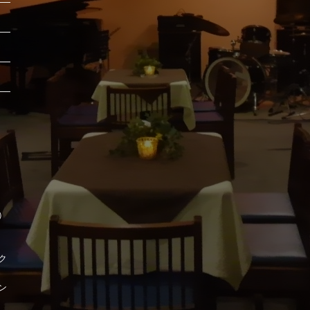
時）
ク
ン