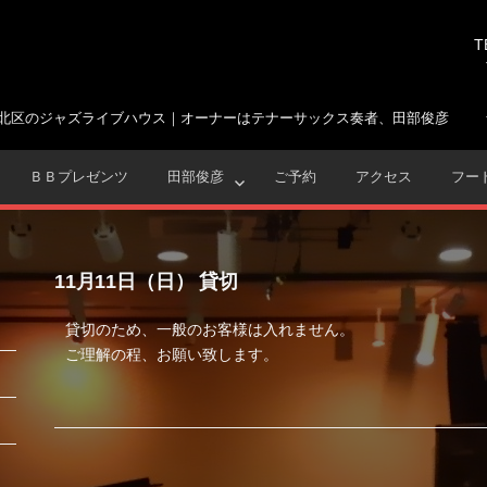
T
北区のジャズライブハウス｜オーナーはテナーサックス奏者、田部俊彦
ＢＢプレゼンツ
田部俊彦
ご予約
アクセス
フー
11月11日（日） 貸切
貸切のため、一般のお客様は入れません。
ご理解の程、お願い致します。