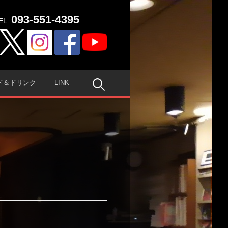
093-551-4395
EL:
検
ド＆ドリンク
LINK
索: