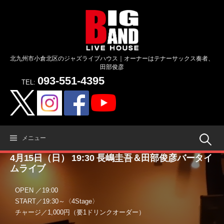
コ
ン
テ
ン
ツ
北九州市小倉北区のジャズライブハウス｜オーナーはテナーサックス奏者、
へ
田部俊彦
ス
093-551-4395
キ
TEL:
ッ
プ
検
メニュー
4月15日（日） 19:30 長嶋圭吾＆田部俊彦バータイ
索:
ムライブ
OPEN ／19:00
START／19:30～〈4Stage〉
チャージ／1,000円（要1ドリンクオーダー）