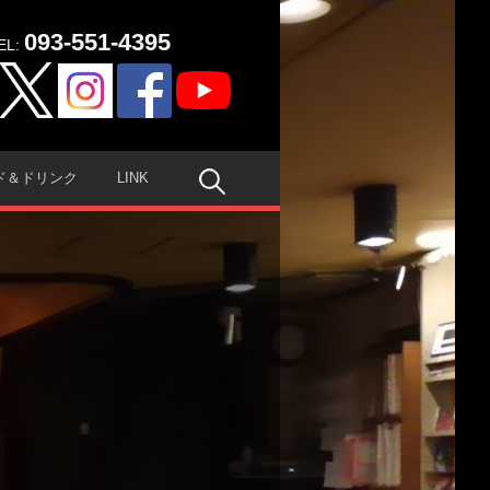
093-551-4395
EL:
検
ド＆ドリンク
LINK
索: