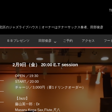
T
北区のジャズライブハウス｜オーナーはテナーサックス奏者、田部俊彦
ＢＢプレゼンツ
田部俊彦
ご予約
アクセス
フー
2月9日（金） 20:00 E.T session
OPEN ／19:30
START／20:00
チャージ／3,000円（要1ドリンクオーダー）
【Jazz】
藤山英一郎：Dr
Masaru Koga:Sax,Flute,尺八