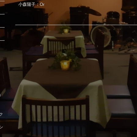
小森陽子：Or
時）
ク
ン