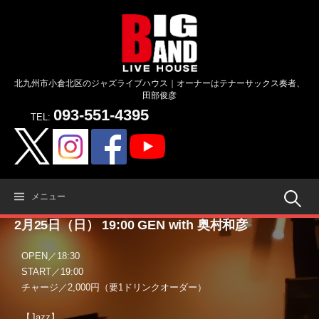
コ
ン
テ
ン
ツ
北九州市小倉北区のジャズライブハウス｜オーナーはテナーサックス奏者、
へ
田部俊彦
ス
093-551-4395
キ
TEL:
ッ
プ
検
メニュー
2月25日（日） 19:00 GEN with 奥村和彦
索:
OPEN／18:30
START／19:00
チャージ／2,000円（要1ドリンクオーダー）
【Jazz】