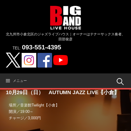
コ
ン
テ
ン
ツ
北九州市小倉北区のジャズライブハウス｜オーナーはテナーサックス奏者、
へ
田部俊彦
ス
093-551-4395
キ
TEL:
ッ
プ
検
メニュー
10月29日（日） AUTUMN JAZZ LIVE【小倉】
索:
場所／音楽館Twilight【小倉】
開演／19:00～
チャージ／3,000円