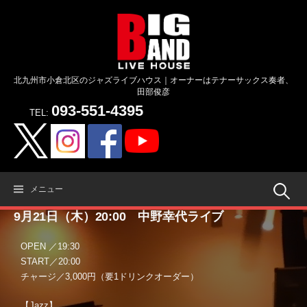
コ
ン
テ
ン
ツ
北九州市小倉北区のジャズライブハウス｜オーナーはテナーサックス奏者、
へ
田部俊彦
ス
093-551-4395
キ
TEL:
ッ
プ
検
メニュー
9月21日（木）20:00 中野幸代ライブ
索:
OPEN ／19:30
START／20:00
チャージ／3,000円（要1ドリンクオーダー）
【Jazz】