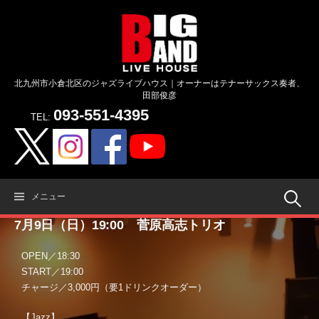
コ
ン
テ
ン
ツ
北九州市小倉北区のジャズライブハウス｜オーナーはテナーサックス奏者、
へ
田部俊彦
ス
093-551-4395
キ
TEL:
ッ
プ
検
メニュー
7月9日（日）19:00 菅原高志トリオ
索:
OPEN／18:30
START／19:00
チャージ／3,000円（要1ドリンクオーダー）
【Jazz】