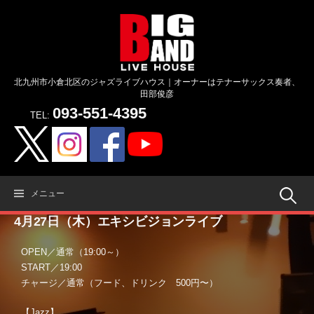
コ
ン
テ
ン
ツ
北九州市小倉北区のジャズライブハウス｜オーナーはテナーサックス奏者、
へ
田部俊彦
ス
093-551-4395
キ
TEL:
ッ
プ
検
メニュー
4月27日（木）エキシビジョンライブ
索:
OPEN／通常（19:00～）
START／19:00
チャージ／通常（フード、ドリンク 500円〜）
【Jazz】