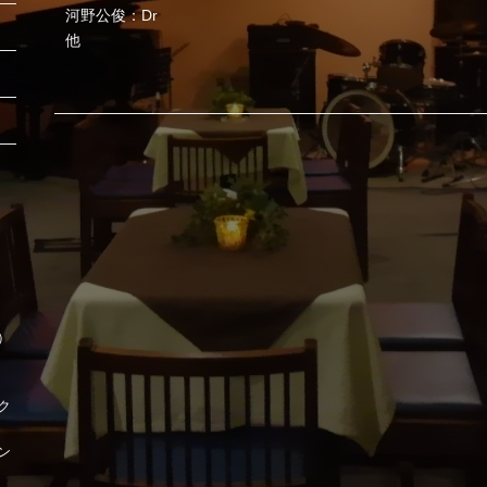
河野公俊：Dr
他
時）
ク
ン