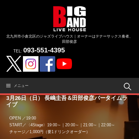
コ
ン
テ
ン
ツ
北九州市小倉北区のジャズライブハウス｜オーナーはテナーサックス奏者、
へ
田部俊彦
ス
093-551-4395
キ
TEL:
ッ
プ
検
メニュー
3月26日（日） 長嶋圭吾＆田部俊彦バータイムラ
索:
イブ
OPEN ／19:00
START／〈4Stage〉19:00～｜20:00～｜21:00～｜22:00～
チャージ／1,000円（要1ドリンクオーダー）