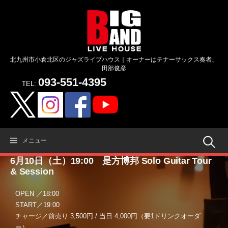
コ
ン
テ
ン
ツ
北九州市小倉北区のジャズライブハウス｜オーナーはテナーサックス奏者、
へ
田部俊彦
ス
093-551-4395
キ
TEL:
ッ
プ
検
メニュー
6月10日（土）19:00 是方博邦 Solo Guitar Tour
索:
& Session
OPEN ／18:00
START／19:00
チャージ／前売り 3,500円 / 当日 4,000円（要1ドリンクオーダ
ー）