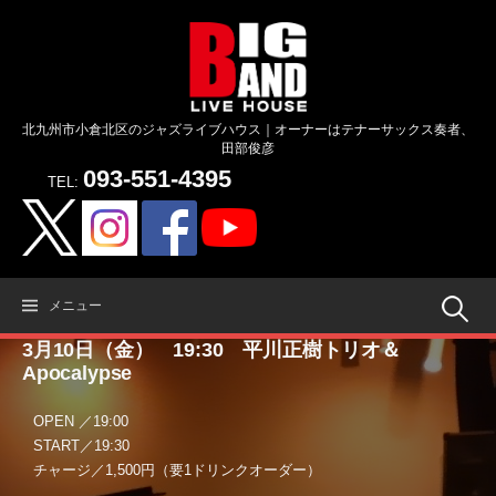
コ
ン
テ
ン
ツ
北九州市小倉北区のジャズライブハウス｜オーナーはテナーサックス奏者、
へ
田部俊彦
ス
093-551-4395
キ
TEL:
ッ
プ
検
メニュー
3月10日（金） 19:30 平川正樹トリオ＆
索:
Apocalypse
OPEN ／19:00
START／19:30
チャージ／1,500円（要1ドリンクオーダー）