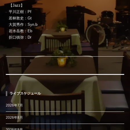
【Jazz】
平川正樹：Pf
若林敦史：Gt
大賀秀作：Syn.b
岩水岳教：Eb
折口槙弥：Dr
ライブスケジュール
2026年7月
2026年8月
2026年9月