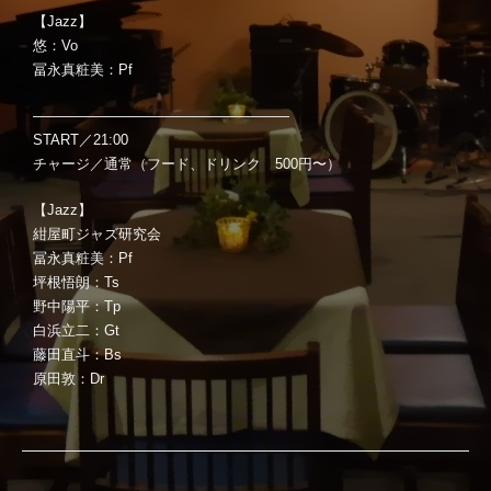
【Jazz】
悠：Vo
冨永真粧美：Pf
——————————————————
START／21:00
チャージ／通常（フード、ドリンク 500円〜）
【Jazz】
紺屋町ジャズ研究会
冨永真粧美：Pf
坪根悟朗：Ts
野中陽平：Tp
白浜立二：Gt
藤田直斗：Bs
原田敦：Dr