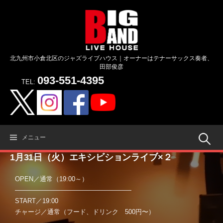
コ
ン
テ
ン
ツ
北九州市小倉北区のジャズライブハウス｜オーナーはテナーサックス奏者、
へ
田部俊彦
ス
093-551-4395
キ
TEL:
ッ
プ
検
メニュー
1月31日（火）エキシビションライブ×２
索:
OPEN／通常（19:00～）
——————————————————
START／19:00
チャージ／通常（フード、ドリンク 500円〜）