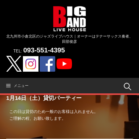
コ
ン
テ
ン
ツ
北九州市小倉北区のジャズライブハウス｜オーナーはテナーサックス奏者、
へ
田部俊彦
ス
093-551-4395
キ
TEL:
ッ
プ
検
メニュー
1月14日（土）貸切パーティー
索:
この日は貸切のため一般のお客様は入れません。
ご理解の程、お願い致します。